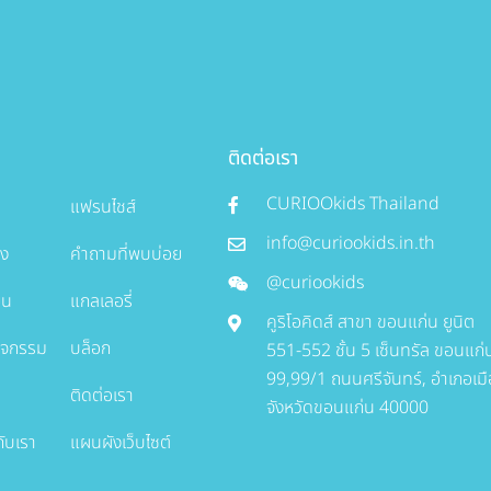
ติดต่อเรา
CURIOOkids Thailand
แฟรนไชส์
info@curiookids.in.th
อง
คำถามที่พบบ่อย
@curiookids
ยน
แกลเลอรี่
คูริโอคิดส์ สาขา ขอนแก่น ยูนิต
กิจกรรม
บล็อก
551-552 ชั้น 5 เซ็นทรัล ขอนแก่
99,99/1 ถนนศรีจันทร์, อำเภอเมื
ติดต่อเรา
จังหวัดขอนแก่น 40000
ับเรา
แผนผังเว็บไซต์