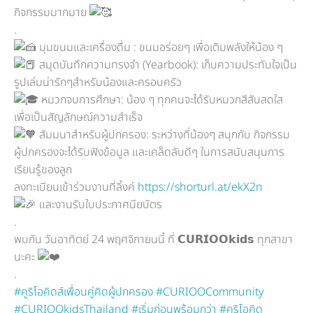
กิจกรรมมากมาย
.
มุมขนมและเครื่องดื่ม : ขนมอร่อยๆ เพื่อเติมพลังให้น้อง ๆ
สมุดบันทึกความทรงจำ (Yearbook): เก็บความประทับใจเป็น
รูปเล่มน่ารักๆสำหรับน้องและครอบครัว
หมวกจบการศึกษา: น้อง ๆ ทุกคนจะได้รับหมวกสีสันสดใส
เพื่อเป็นสัญลักษณ์ความสำเร็จ
สัมมนาสำหรับผู้ปกครอง: ระหว่างที่น้องๆ สนุกกับ กิจกรรม
ผู้ปกครองจะได้รับฟังข้อมูล และเคล็ดลับดีๆ ในการสนับสนุนการ
เรียนรู้ของลูก
ลงทะเบียนเข้าร่วมงานที่ลิ้งค์
https://shorturl.at/ekX2n
และงานรับใบประกาศนียบัตร
.
พบกัน วันอาทิตย์ 24 พฤศจิกายนนี้ ที่ 𝗖𝗨𝗥𝗜𝗢𝗢𝗸𝗶𝗱𝘀 ทุกสาขา
นะคะ
.
#คูริโอคิดส์เพื่อนคู่คิดผู้ปกครอง
#CURIOOCommunity
#CURIOOkidsThailand
#เริ่มก่อนพร้อมกว่า
#คูริโอคิด