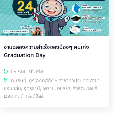
งานฉลองความสำเร็จของน้องๆ คนเก่ง
#ห้อ
Graduation Day
“เลี้
09 AM - 05 PM
05
พบกันที่..คูริโอคิดส์ทั้ง 8 สาขาทั่วประเทศ สาขา
ที่
ขอนแก่น, อุดรธานี, โคราช, อยุธยา, รังสิต, ชลบุรี,
เวสต์เกตต์, เวสต์วิลล์