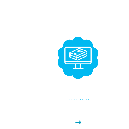
E-Books และคู่มือสุดพิเศษ
ึ้น
รับ E - books คุณภาพที่เราคัดสรรมาอย่างพิถีพิถัน อัดแน
ณ
ไปด้วยคำแนะนำที่เป็นประโยชน์ในหลากหลายหัวข้อ