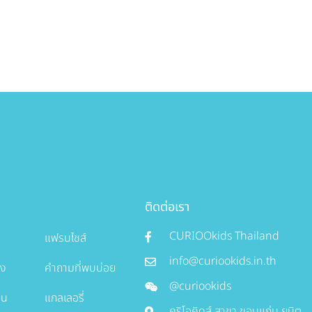
ติดต่อเรา
CURIOOkids Thailand
แฟรนไชส์
info@curiookids.in.th
อง
คำถามที่พบบ่อย
@curiookids
ยน
แกลเลอรี่
คูริโอคิดส์ สาขา ขอนแก่น ยูนิต