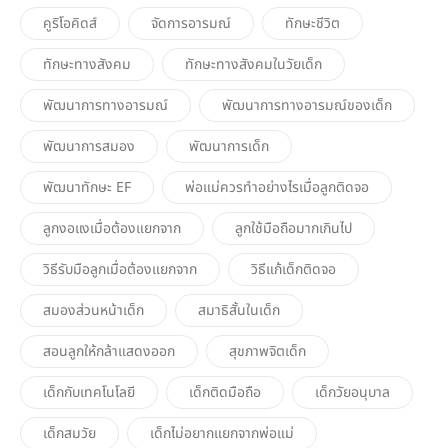
คูริโอคิดส์
จัดการอารมณ์
ทักษะชีวิต
ทักษะทางสังคม
ทักษะทางสังคมในวัยเด็ก
พัฒนาการทางอารมณ์
พัฒนาการทางอารมณ์ของเด็ก
พัฒนาการสมอง
พัฒนาการเด็ก
พัฒนาทักษะ EF
พ่อแม่ควรทำอย่างไรเมื่อลูกติดจอ
ลูกงอแงเมื่อต้องแยกจาก
ลูกใช้มือถือมากเกินไป
วิธีรับมือลูกเมื่อต้องแยกจาก
วิธีแก้เด็กติดจอ
สมองส่วนหน้าเด็ก
สมาธิสั้นในเด็ก
สอนลูกให้กล้าแสดงออก
สุขภาพจิตเด็ก
เด็กกับเทคโนโลยี
เด็กติดมือถือ
เด็กวัยอนุบาล
เด็กสมวัย
เด็กไม่อยากแยกจากพ่อแม่