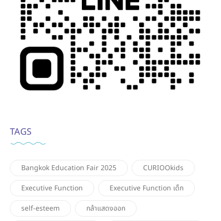
TAGS
Bangkok Education Fair 2025
CURIOOkids
Executive Function
Executive Function เด็ก
self-esteem
กล้าแสดงออก