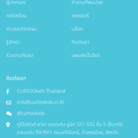
ผู้ปกครอง
คำถามที่พบบ่อย
คอร์สเรียน
แกลเลอรี่
ข่าวและกิจกรรม
บล็อก
รู้จักเรา
ติดต่อเรา
ร่วมงานกับเรา
แผนผังเว็บไซต์
ติดต่อเรา
CURIOOkids Thailand
info@curiookids.in.th
@curiookids
คูริโอคิดส์ สาขา ขอนแก่น ยูนิต 551-552 ชั้น 5 เซ็นทรัล
ขอนแก่น 99,99/1 ถนนศรีจันทร์, อำเภอเมือง, จังหวัด