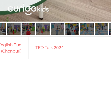
nglish Fun
TED Talk 2024
 (Chonburi)