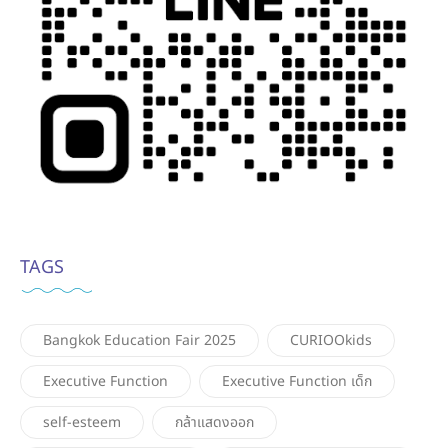
TAGS
Bangkok Education Fair 2025
CURIOOkids
Executive Function
Executive Function เด็ก
self-esteem
กล้าแสดงออก