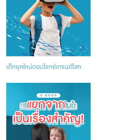
เด็กยุคใหม่ตอบโจทย์เทรนด์โลก